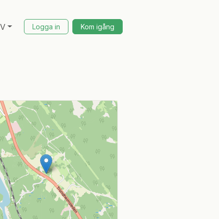
SV
Logga in
Kom igång