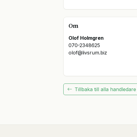
Om
Olof Holmgren
070-2348625

olof@livsrum.biz

Tillbaka till alla handledare