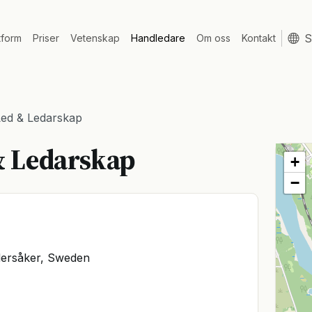
tform
Priser
Vetenskap
Handledare
Om oss
Kontakt
Led & Ledarskap
& Ledarskap
+
−
dersåker, Sweden