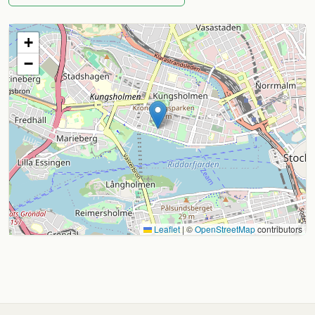
+
−
Leaflet
|
©
OpenStreetMap
contributors